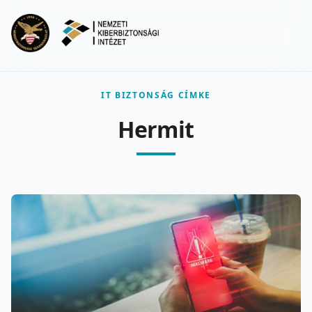
Ugrás a fő tartalomra
Menu
IT BIZTONSÁG CÍMKE
Hermit