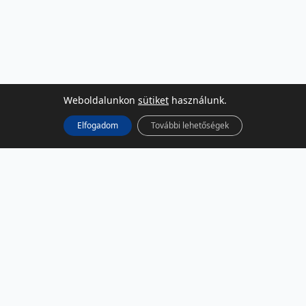
Weboldalunkon
sütiket
használunk.
Elfogadom
További lehetőségek
KÖZÖSSÉGI MÉDIA
Facebook
LinkedIn
Instagram