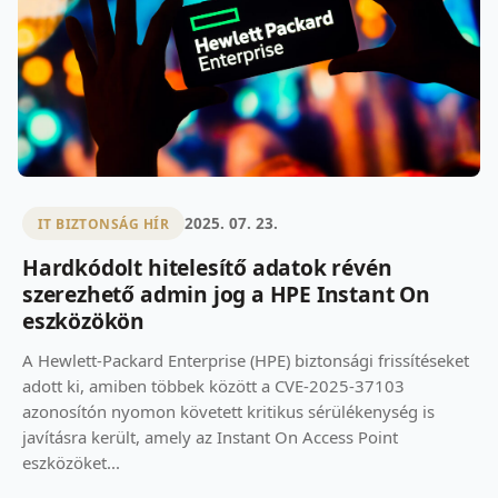
2025. 07. 23.
IT BIZTONSÁG HÍR
Hardkódolt hitelesítő adatok révén
szerezhető admin jog a HPE Instant On
eszközökön
A Hewlett-Packard Enterprise (HPE) biztonsági frissítéseket
adott ki, amiben többek között a CVE-2025-37103
azonosítón nyomon követett kritikus sérülékenység is
javításra került, amely az Instant On Access Point
eszközöket...