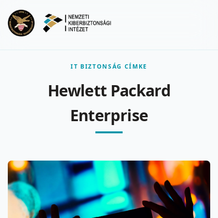
Ugrás a fő tartalomra
Menu
IT BIZTONSÁG CÍMKE
Hewlett Packard
Enterprise