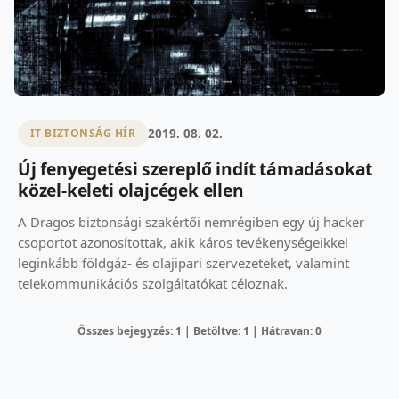
2019. 08. 02.
IT BIZTONSÁG HÍR
Új fenyegetési szereplő indít támadásokat
közel-keleti olajcégek ellen
A Dragos biztonsági szakértői nemrégiben egy új hacker
csoportot azonosítottak, akik káros tevékenységeikkel
leginkább földgáz- és olajipari szervezeteket, valamint
telekommunikációs szolgáltatókat céloznak.
Összes bejegyzés: 1 | Betöltve: 1 | Hátravan: 0