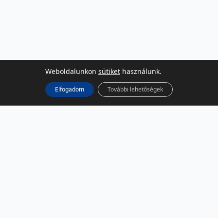
Weboldalunkon
sütiket
használunk.
Elfogadom
További lehetőségek
KÖZÖSSÉGI MÉDIA
Facebook
LinkedIn
Instagram