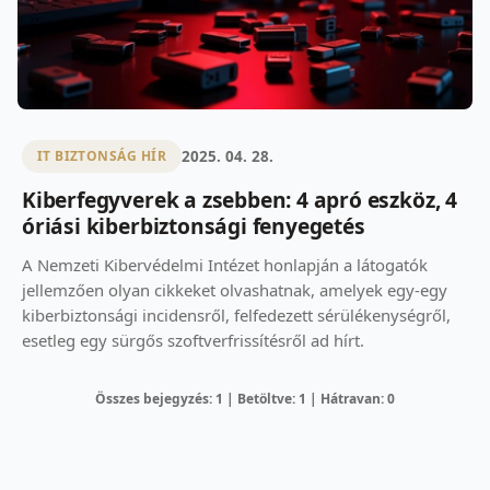
2025. 04. 28.
IT BIZTONSÁG HÍR
Kiberfegyverek a zsebben: 4 apró eszköz, 4
óriási kiberbiztonsági fenyegetés
A Nemzeti Kibervédelmi Intézet honlapján a látogatók
jellemzően olyan cikkeket olvashatnak, amelyek egy-egy
kiberbiztonsági incidensről, felfedezett sérülékenységről,
esetleg egy sürgős szoftverfrissítésről ad hírt.
Összes bejegyzés: 1 | Betöltve: 1 | Hátravan: 0