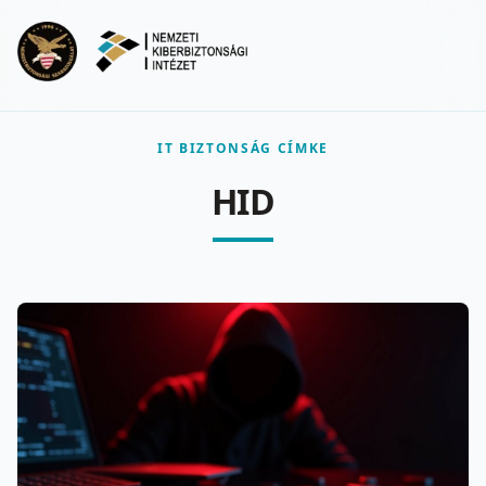
Ugrás a fő tartalomra
Menu
IT BIZTONSÁG CÍMKE
HID