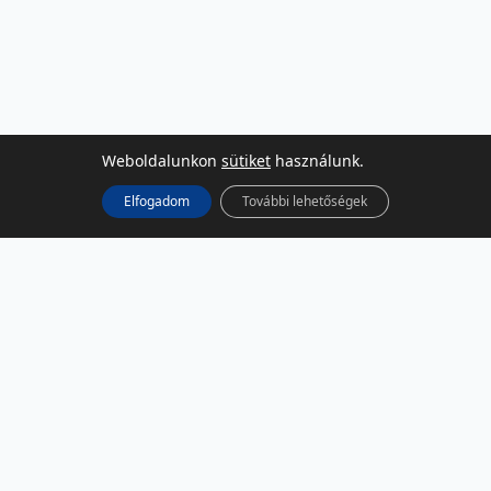
Weboldalunkon
sütiket
használunk.
Elfogadom
További lehetőségek
KÖZÖSSÉGI MÉDIA
Facebook
LinkedIn
Instagram