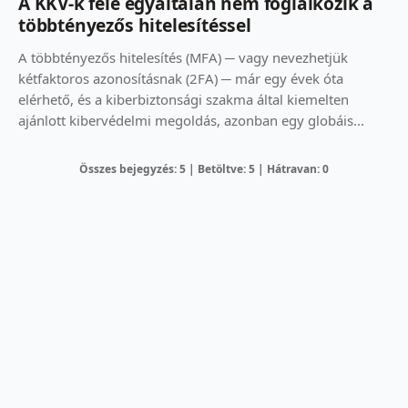
A KKV-k fele egyáltalán nem foglalkozik a
többtényezős hitelesítéssel
A többtényezős hitelesítés (MFA) ─ vagy nevezhetjük
kétfaktoros azonosításnak (2FA) ─ már egy évek óta
elérhető, és a kiberbiztonsági szakma által kiemelten
ajánlott kibervédelmi megoldás, azonban egy globáis...
Összes bejegyzés: 5 | Betöltve: 5 | Hátravan: 0