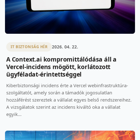
2026. 04. 22.
IT BIZTONSÁG HÍR
A Context.ai kompromittálódása áll a
Vercel-incidens mögött, korlátozott
ügyféladat-érintettséggel
Kiberbiztonsági incidens érte a Vercel webinfrastruktúra-
szolgáltatót, amely során a támadók jogosulatlan
hozzáférést szereztek a vállalat egyes belső rendszereihez.
A vizsgálatok szerint az incidens kiváltó oka a vállalat
egyik...