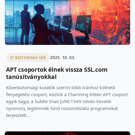
2025. 10. 03.
IT BIZTONSÁG HÍR
APT csoportok élnek vissza SSL.com
tanúsítványokkal
Kiberbiztonsági kutatók szerint több Iránhoz köthető
fenyegetési csoport, köztük a Charming Kitten APT csoport
egyik tagja, a Subtle Snail (UNC1549 néven követik
nyomon), legitimnek tűnő rosszindulatú programokat
terjesztett...