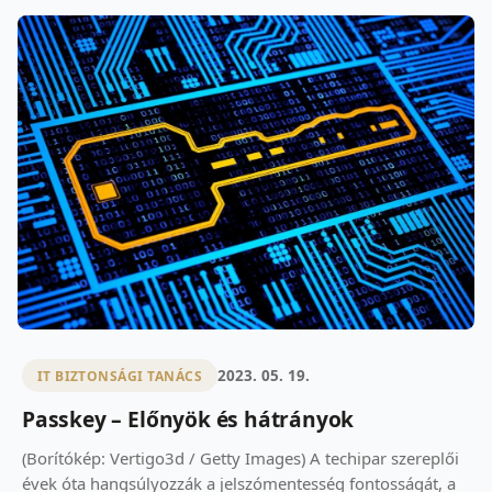
2023. 05. 19.
IT BIZTONSÁGI TANÁCS
Passkey – Előnyök és hátrányok
(Borítókép: Vertigo3d / Getty Images) A techipar szereplői
évek óta hangsúlyozzák a jelszómentesség fontosságát, a