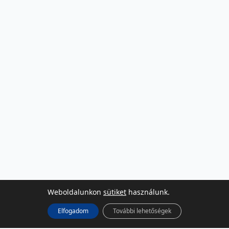
Weboldalunkon
sütiket
használunk.
Elfogadom
További lehetőségek