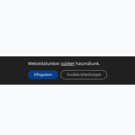
Weboldalunkon
sütiket
használunk.
Elfogadom
További lehetőségek
KÖZÖSSÉGI MÉDIA
Facebook