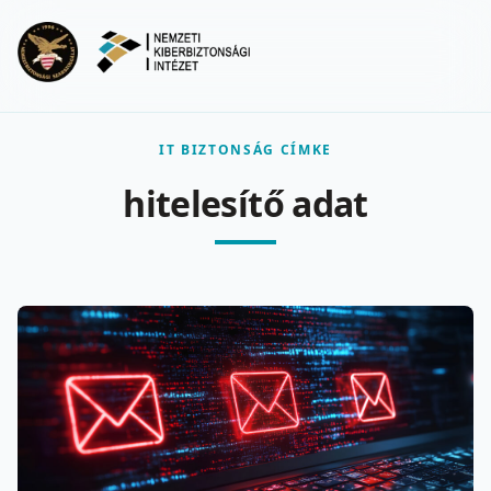
Ugrás a fő tartalomra
Menu
IT BIZTONSÁG CÍMKE
hitelesítő adat