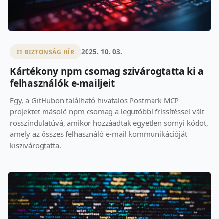
2025. 10. 03.
IT BIZTONSÁG HÍR
Kártékony npm csomag szivárogtatta ki a
felhasználók e-mailjeit
Egy, a GitHubon található hivatalos Postmark MCP
projektet másoló npm csomag a legutóbbi frissítéssel vált
rosszindulatúvá, amikor hozzáadtak egyetlen sornyi kódot,
amely az összes felhasználó e-mail kommunikációját
kiszivárogtatta.