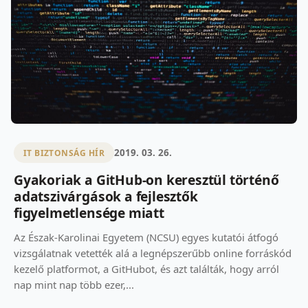
2019. 03. 26.
IT BIZTONSÁG HÍR
Gyakoriak a GitHub-on keresztül történő
adatszivárgások a fejlesztők
figyelmetlensége miatt
Az Észak-Karolinai Egyetem (NCSU) egyes kutatói átfogó
vizsgálatnak vetették alá a legnépszerűbb online forráskód
kezelő platformot, a GitHubot, és azt találták, hogy arról
nap mint nap több ezer,...