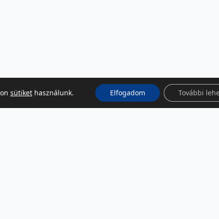
kon
sütiket
használunk.
Elfogadom
További leh
KÖZÖSSÉGI MÉDIA
Facebook
LinkedIn
Instagram