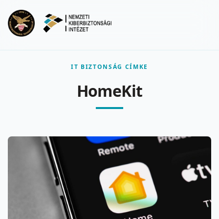
Ugrás a fő tartalomra
Menu
IT BIZTONSÁG CÍMKE
HomeKit