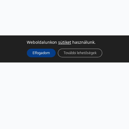
Weboldalunkon
sütiket
használunk.
Elfogadom
További lehetőségek
KÖZÖSSÉGI MÉDIA
Facebook
LinkedIn
Instagram