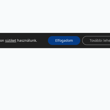
kon
sütiket
használunk.
Elfogadom
További leh
KÖZÖSSÉGI MÉDIA
Facebook
LinkedIn
Instagram