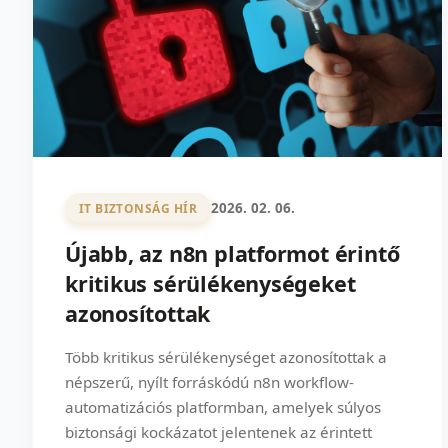
2026. 02. 06.
IT BIZTONSÁG HÍR
Újabb, az n8n platformot érintő
kritikus sérülékenységeket
azonosítottak
Több kritikus sérülékenységet azonosítottak a
népszerű, nyílt forráskódú n8n workflow-
automatizációs platformban, amelyek súlyos
biztonsági kockázatot jelentenek az érintett