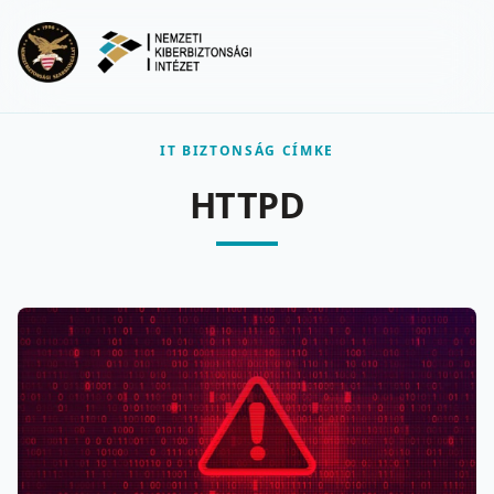
Ugrás a fő tartalomra
Menu
IT BIZTONSÁG CÍMKE
HTTPD