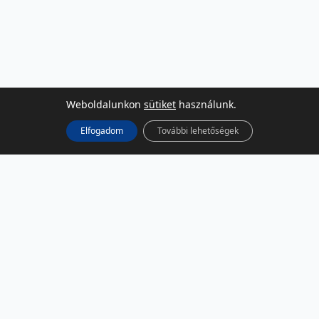
Weboldalunkon
sütiket
használunk.
Elfogadom
További lehetőségek
KÖZÖSSÉGI MÉDIA
Facebook
LinkedIn
Instagram