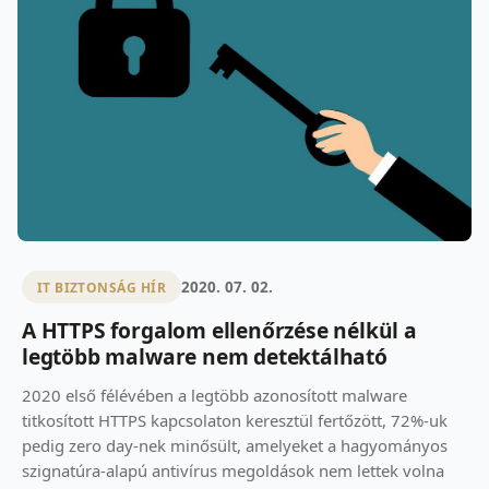
2020. 07. 02.
IT BIZTONSÁG HÍR
A HTTPS forgalom ellenőrzése nélkül a
legtöbb malware nem detektálható
2020 első félévében a legtöbb azonosított malware
titkosított HTTPS kapcsolaton keresztül fertőzött, 72%-uk
pedig zero day-nek minősült, amelyeket a hagyományos
szignatúra-alapú antivírus megoldások nem lettek volna