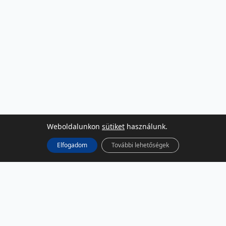
Weboldalunkon
sütiket
használunk.
Elfogadom
További lehetőségek
KÖZÖSSÉGI MÉDIA
Facebook