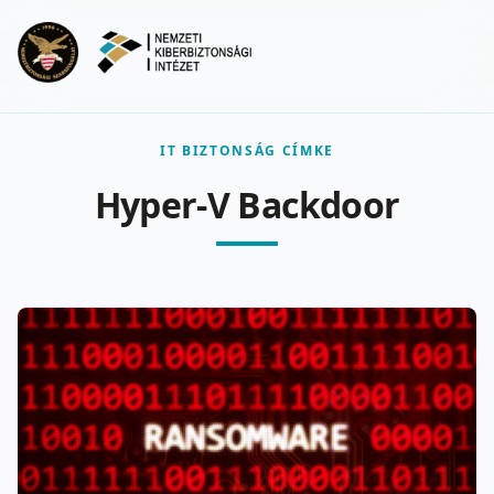
Ugrás a fő tartalomra
Menu
IT BIZTONSÁG CÍMKE
Hyper-V Backdoor