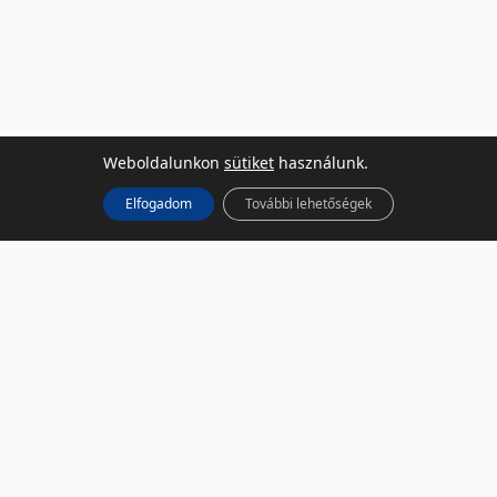
Weboldalunkon
sütiket
használunk.
Elfogadom
További lehetőségek
KÖZÖSSÉGI MÉDIA
Facebook
LinkedIn
Instagram