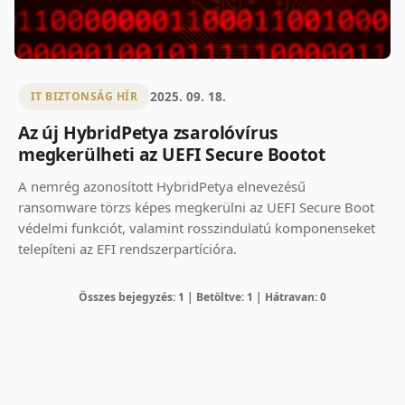
2025. 09. 18.
IT BIZTONSÁG HÍR
Az új HybridPetya zsarolóvírus
megkerülheti az UEFI Secure Bootot
A nemrég azonosított HybridPetya elnevezésű
ransomware törzs képes megkerülni az UEFI Secure Boot
védelmi funkciót, valamint rosszindulatú komponenseket
telepíteni az EFI rendszerpartícióra.
Összes bejegyzés: 1 | Betöltve: 1 | Hátravan: 0