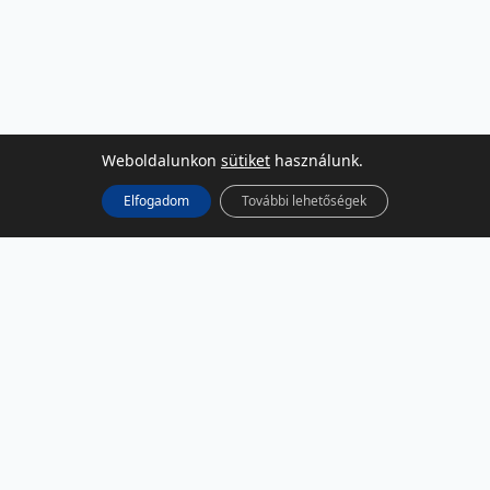
Weboldalunkon
sütiket
használunk.
Elfogadom
További lehetőségek
KÖZÖSSÉGI MÉDIA
Facebook
LinkedIn
Instagram