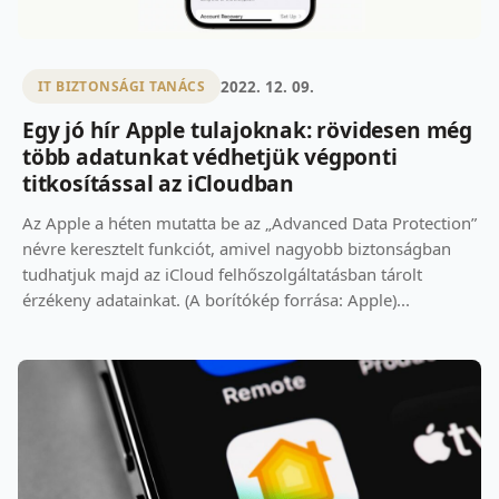
2022. 12. 09.
IT BIZTONSÁGI TANÁCS
Egy jó hír Apple tulajoknak: rövidesen még
több adatunkat védhetjük végponti
titkosítással az iCloudban
Az Apple a héten mutatta be az „Advanced Data Protection”
névre keresztelt funkciót, amivel nagyobb biztonságban
tudhatjuk majd az iCloud felhőszolgáltatásban tárolt
érzékeny adatainkat. (A borítókép forrása: Apple)...