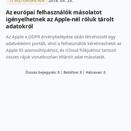
2018. 05. 25.
IT BIZTONSÁG HÍR
Az európai felhasználók másolatot
igényelhetnek az Apple-nél róluk tárolt
adatokról
Az Apple a GDPR érvénybelépése okán létrehozott egy
adatvédelmi portált, ahol a felhasználók kérelmezhetik az
Apple ID azonosítójukhoz, és iCloud fiókjukhoz tartozó
összes rájuk vonatkozóan eltárolt adat másolatát.
Összes bejegyzés: 8 | Betöltve: 8 | Hátravan: 0