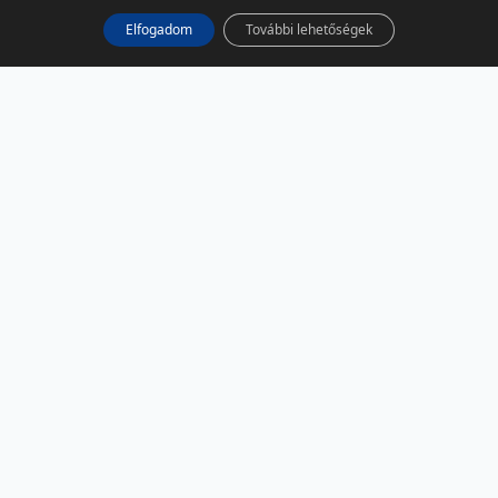
Elfogadom
További lehetőségek
KÖZÖSSÉGI MÉDIA
Facebook
LinkedIn
Instagram
Podcast
RSS