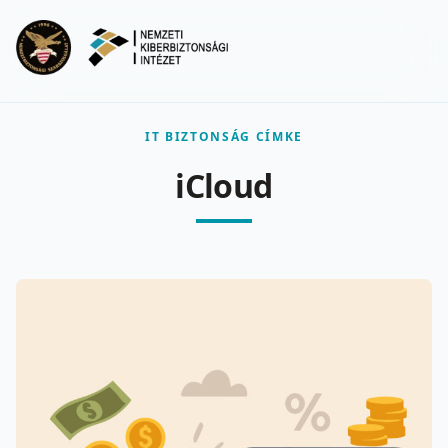
Ugrás a fő tartalomra
Menu
IT BIZTONSÁG CÍMKE
iCloud