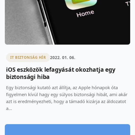
2022. 01. 06.
IT BIZTONSÁG HÍR
iOS eszközök lefagyását okozhatja egy
biztonsági hiba
Egy biztonsági kutató azt állítja, az Apple hónapok óta
figyelmen kívül hagy egy súlyos biztonsági hibát, ami akár
azt is eredményezheti, hogy a támadó kizárja az áldozatot
a...