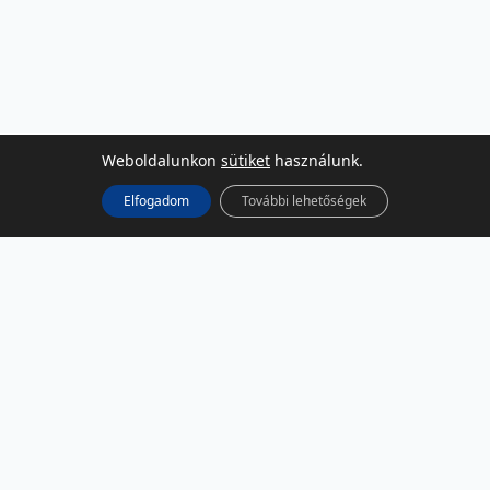
Weboldalunkon
sütiket
használunk.
Elfogadom
További lehetőségek
KÖZÖSSÉGI MÉDIA
Facebook
LinkedIn
Instagram