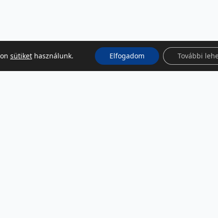
kon
sütiket
használunk.
Elfogadom
További leh
KÖZÖSSÉGI MÉDIA
Facebook
LinkedIn
Instagram
Podcast