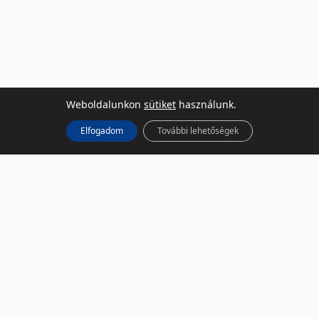
Weboldalunkon
sütiket
használunk.
Elfogadom
További lehetőségek
KÖZÖSSÉGI MÉDIA
Facebook
LinkedIn
Instagram