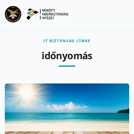
Ugrás a fő tartalomra
Menu
IT BIZTONSÁG CÍMKE
időnyomás