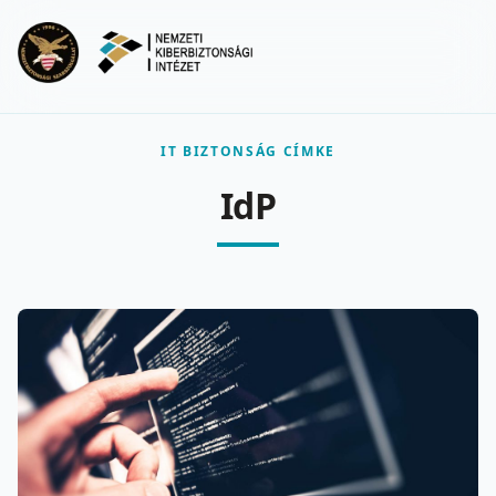
Ugrás a fő tartalomra
Menu
IT BIZTONSÁG CÍMKE
IdP