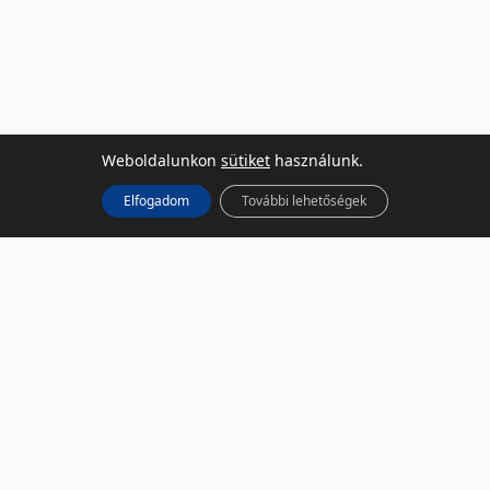
Weboldalunkon
sütiket
használunk.
Elfogadom
További lehetőségek
KÖZÖSSÉGI MÉDIA
Facebook
LinkedIn
Instagram