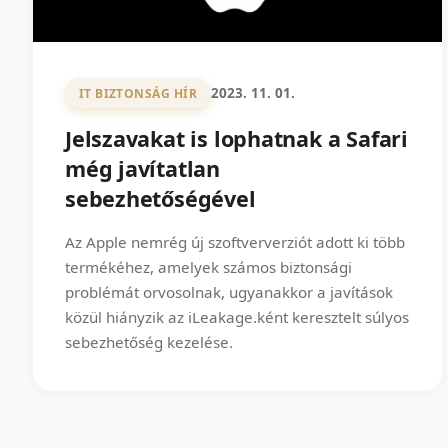
2023. 11. 01.
IT BIZTONSÁG HÍR
Jelszavakat is lophatnak a Safari
még javítatlan
sebezhetőségével
Az Apple nemrég új szoftververziót adott ki több
termékéhez, amelyek számos biztonsági
problémát orvosolnak, ugyanakkor a javítások
közül hiányzik az iLeakage.ként keresztelt súlyos
sebezhetőség kezelése.