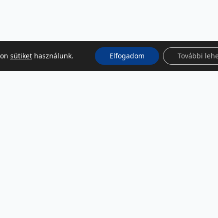
kon
sütiket
használunk.
Elfogadom
További leh
KÖZÖSSÉGI MÉDIA
Facebook
LinkedIn
Instagram
Podcast