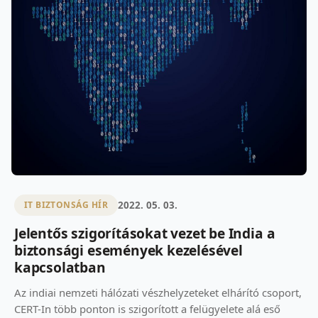
2022. 05. 03.
IT BIZTONSÁG HÍR
Jelentős szigorításokat vezet be India a
biztonsági események kezelésével
kapcsolatban
Az indiai nemzeti hálózati vészhelyzeteket elhárító csoport,
CERT-In több ponton is szigorított a felügyelete alá eső