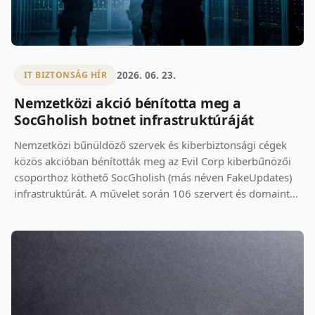
2026. 06. 23.
IT BIZTONSÁG HÍR
Nemzetközi akció bénította meg a
SocGholish botnet infrastruktúráját
Nemzetközi bűnüldöző szervek és kiberbiztonsági cégek
közös akcióban bénították meg az Evil Corp kiberbűnözői
csoporthoz köthető SocGholish (más néven FakeUpdates)
infrastruktúrát. A művelet során 106 szervert és domaint...