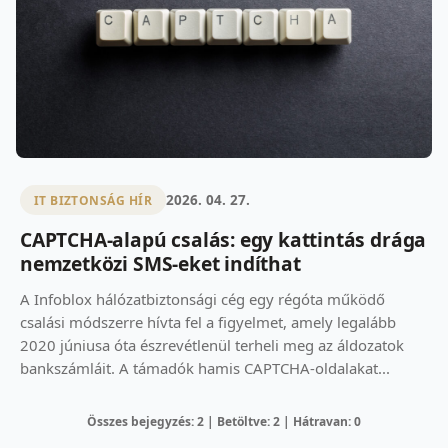
2026. 04. 27.
IT BIZTONSÁG HÍR
CAPTCHA-alapú csalás: egy kattintás drága
nemzetközi SMS-eket indíthat
A Infoblox hálózatbiztonsági cég egy régóta működő
csalási módszerre hívta fel a figyelmet, amely legalább
2020 júniusa óta észrevétlenül terheli meg az áldozatok
bankszámláit. A támadók hamis CAPTCHA-oldalakat...
Összes bejegyzés: 2 | Betöltve: 2 | Hátravan: 0