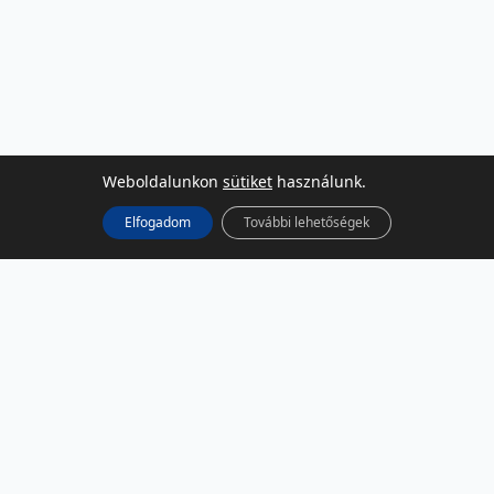
Weboldalunkon
sütiket
használunk.
Elfogadom
További lehetőségek
KÖZÖSSÉGI MÉDIA
Facebook
LinkedIn