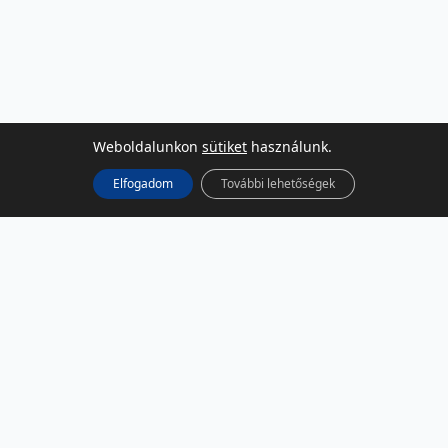
Weboldalunkon
sütiket
használunk.
Elfogadom
További lehetőségek
KÖZÖSSÉGI MÉDIA
Facebook
LinkedIn
Instagram