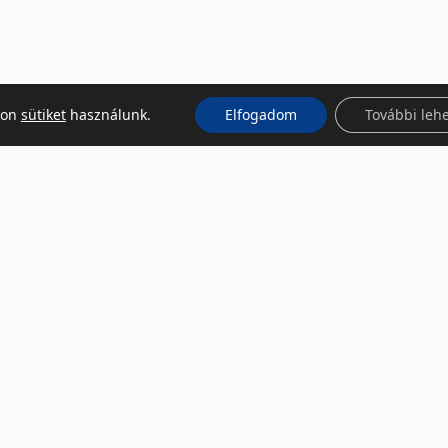
kon
sütiket
használunk.
Elfogadom
További leh
KÖZÖSSÉGI MÉDIA
Facebook
LinkedIn
Instagram
Podcast