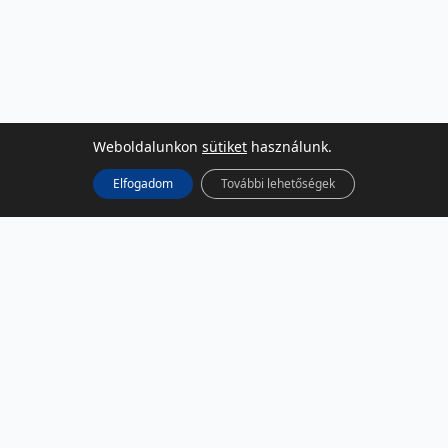
Weboldalunkon
sütiket
használunk.
Elfogadom
További lehetőségek
KÖZÖSSÉGI MÉDIA
Facebook
LinkedIn
Instagram