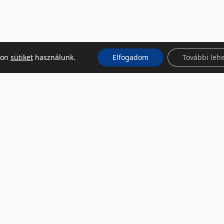
kon
sütiket
használunk.
Elfogadom
További leh
KÖZÖSSÉGI MÉDIA
Facebook
LinkedIn
Instagram
Podcast