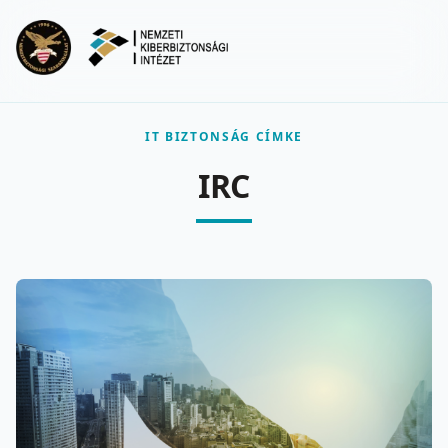
Ugrás a fő tartalomra
Menu
IT BIZTONSÁG CÍMKE
IRC