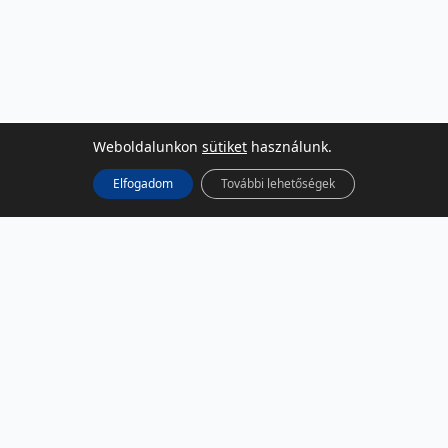
Weboldalunkon
sütiket
használunk.
Elfogadom
További lehetőségek
KÖZÖSSÉGI MÉDIA
Facebook
LinkedIn
Instagram