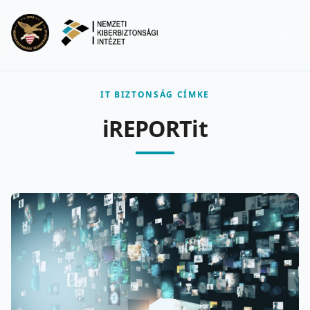
Ugrás a fő tartalomra
Menu
IT BIZTONSÁG CÍMKE
iREPORTit