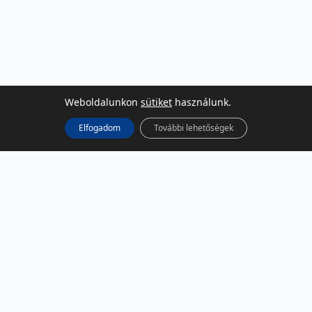
Weboldalunkon
sütiket
használunk.
Elfogadom
További lehetőségek
KÖZÖSSÉGI MÉDIA
Facebook
LinkedIn
Instagram