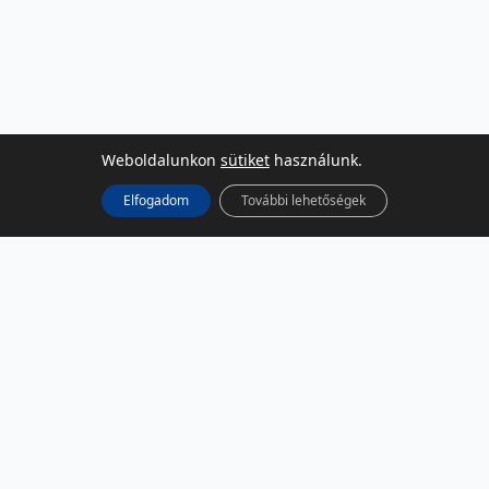
Weboldalunkon
sütiket
használunk.
Elfogadom
További lehetőségek
KÖZÖSSÉGI MÉDIA
Facebook
LinkedIn
Instagram