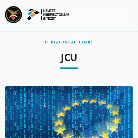
Ugrás a fő tartalomra
Menu
IT BIZTONSÁG CÍMKE
JCU