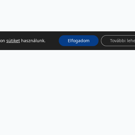
kon
sütiket
használunk.
Elfogadom
További leh
KÖZÖSSÉGI MÉDIA
Facebook
LinkedIn
Instagram
Podcast