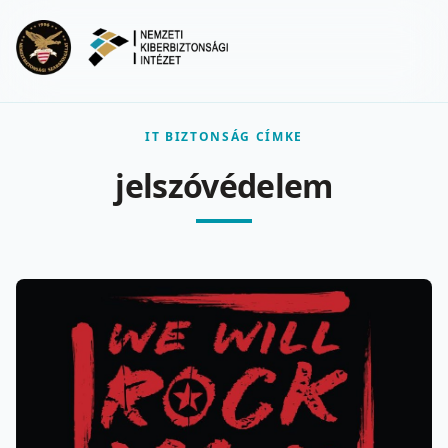
Ugrás a fő tartalomra
Menu
IT BIZTONSÁG CÍMKE
jelszóvédelem