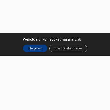
Weboldalunkon
sütiket
használunk.
Elfogadom
További lehetőségek
KÖZÖSSÉGI MÉDIA
Facebook
LinkedIn