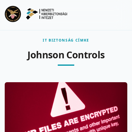
Ugrás a fő tartalomra
Menu
IT BIZTONSÁG CÍMKE
Johnson Controls