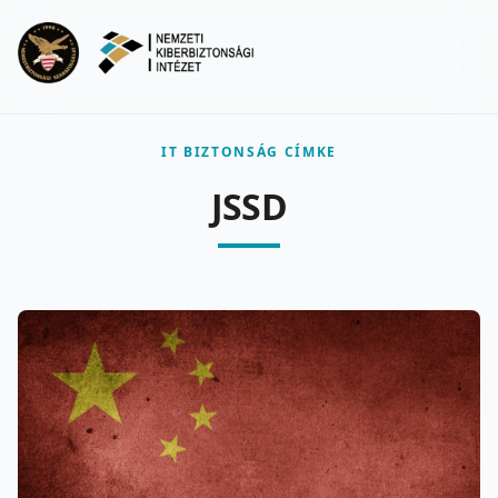
Ugrás a fő tartalomra
Menu
IT BIZTONSÁG CÍMKE
JSSD