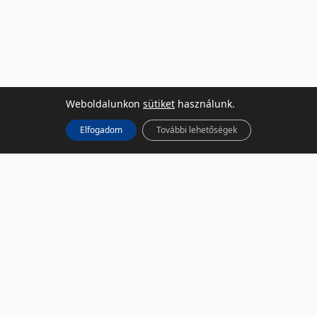
Weboldalunkon
sütiket
használunk.
Elfogadom
További lehetőségek
KÖZÖSSÉGI MÉDIA
Facebook
LinkedIn
Instagram