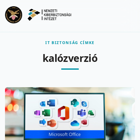
Ugrás a fő tartalomra
Menu
IT BIZTONSÁG CÍMKE
kalózverzió