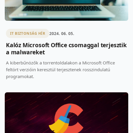
2024. 06. 05.
IT BIZTONSÁG HÍR
Kalóz Microsoft Office csomaggal terjesztik
a malwareket
A kiberbűnözők a torrentoldalakon a Microsoft Office
feltört verzióin keresztül terjesztenek rosszindulatú
programokat.