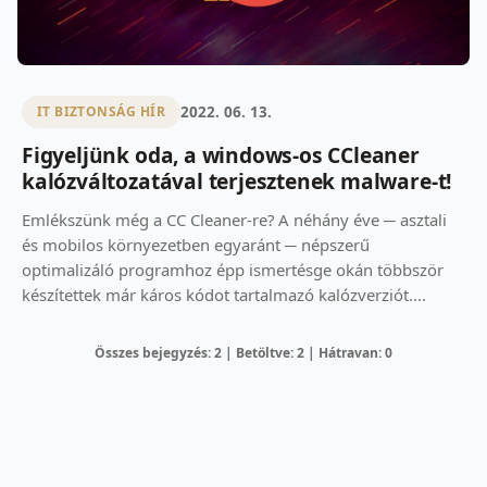
2022. 06. 13.
IT BIZTONSÁG HÍR
Figyeljünk oda, a windows-os CCleaner
kalózváltozatával terjesztenek malware-t!
Emlékszünk még a CC Cleaner-re? A néhány éve ─ asztali
és mobilos környezetben egyaránt ─ népszerű
optimalizáló programhoz épp ismertésge okán többször
készítettek már káros kódot tartalmazó kalózverziót....
Összes bejegyzés: 2 | Betöltve: 2 | Hátravan: 0