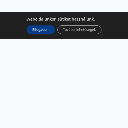
Weboldalunkon
sütiket
használunk.
Elfogadom
További lehetőségek
KÖZÖSSÉGI MÉDIA
Facebook
LinkedIn
Instagram
Podcast