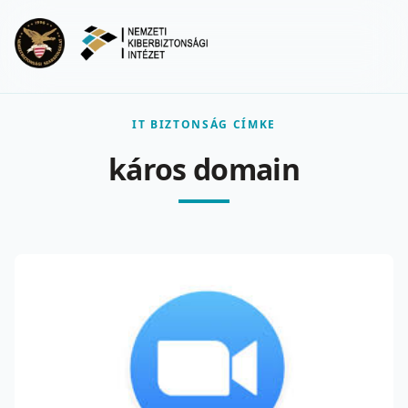
Ugrás a fő tartalomra
Menu
IT BIZTONSÁG CÍMKE
káros domain