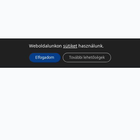
Weboldalunkon
sütiket
használunk.
Elfogadom
További lehetőségek
KÖZÖSSÉGI MÉDIA
Facebook
LinkedIn
Instagram