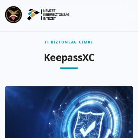
Ugrás a fő tartalomra
Menu
IT BIZTONSÁG CÍMKE
KeepassXC