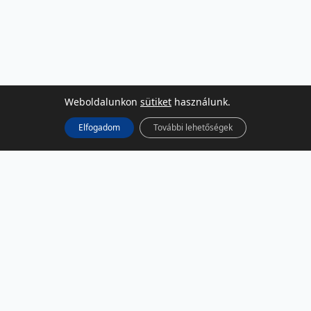
Weboldalunkon
sütiket
használunk.
Elfogadom
További lehetőségek
KÖZÖSSÉGI MÉDIA
Facebook
LinkedIn
Instagram