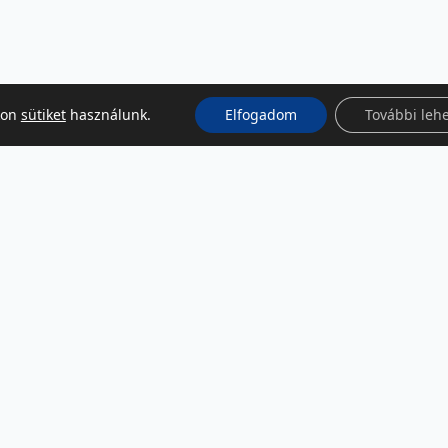
kon
sütiket
használunk.
Elfogadom
További leh
KÖZÖSSÉGI MÉDIA
Facebook
LinkedIn
Instagram
Podcast