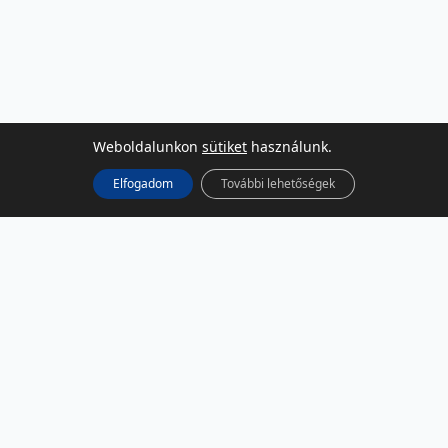
Weboldalunkon
sütiket
használunk.
Elfogadom
További lehetőségek
KÖZÖSSÉGI MÉDIA
Facebook
LinkedIn
Instagram