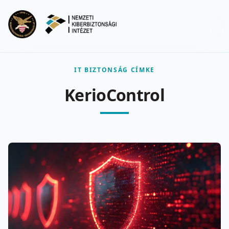
Ugrás a fő tartalomra
Menu
IT BIZTONSÁG CÍMKE
KerioControl