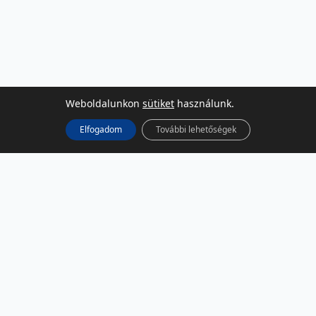
Weboldalunkon
sütiket
használunk.
Elfogadom
További lehetőségek
KÖZÖSSÉGI MÉDIA
Facebook
LinkedIn
Instagram