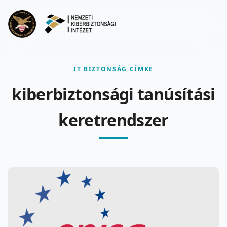
Ugrás a fő tartalomra
Menu
IT BIZTONSÁG CÍMKE
kiberbiztonsági tanúsítási
keretrendszer