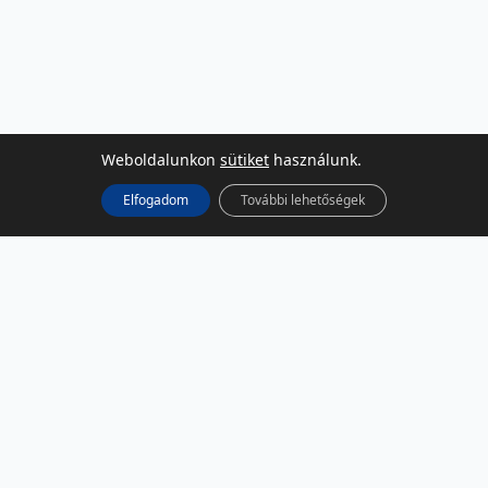
Weboldalunkon
sütiket
használunk.
Elfogadom
További lehetőségek
KÖZÖSSÉGI MÉDIA
Facebook
LinkedIn
Instagram