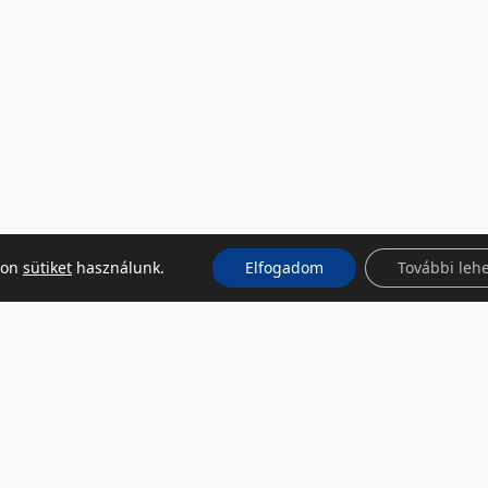
kon
sütiket
használunk.
Elfogadom
További leh
KÖZÖSSÉGI MÉDIA
Facebook