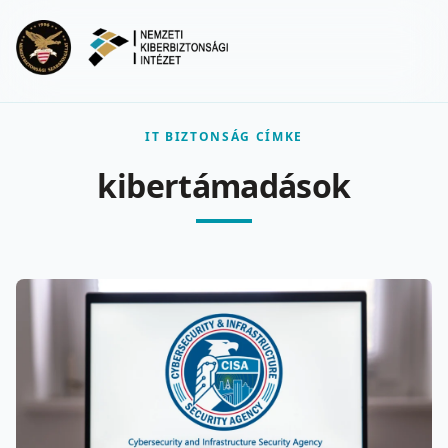
Ugrás a fő tartalomra
Menu
IT BIZTONSÁG CÍMKE
kibertámadások