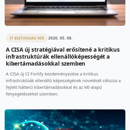
2026. 05. 08.
IT BIZTONSÁG HÍR
A CISA új stratégiával erősítené a kritikus
infrastruktúrák ellenállóképességét a
kibertámadásokkal szemben
A CISA új CI Fortify kezdeményezése a kritikus
infrastruktúák ellenálló képességének növelését célozza a
fejlett hátterű kibertámadásokkal és az MI-alapú
fenyegetésekkel szemben.