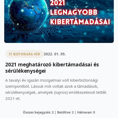
2022. 01. 05.
IT BIZTONSÁG HÍR
2021 meghatározó kibertámadásai és
sérülékenységei
A tavalyi év igazán mozgalmas volt kiberbiztonsági
szempontból. Lássuk mik voltak azok a támadások,
sérülékenységek, amelyek (sajnos) emlékezetessé tették
2021-et.
Összes bejegyzés: 2 | Betöltve: 2 | Hátravan: 0