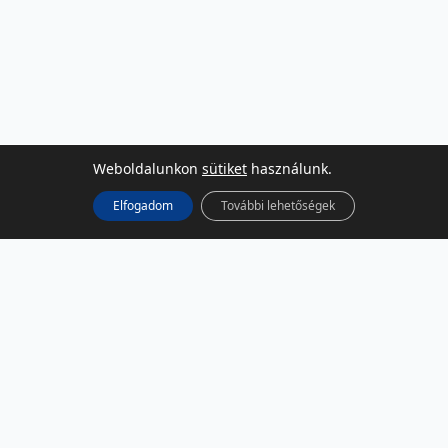
Weboldalunkon
sütiket
használunk.
Elfogadom
További lehetőségek
KÖZÖSSÉGI MÉDIA
Facebook
LinkedIn