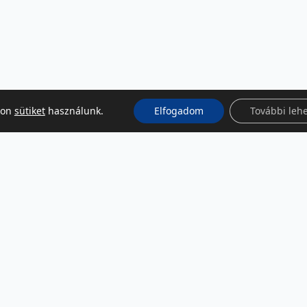
kon
sütiket
használunk.
Elfogadom
További leh
KÖZÖSSÉGI MÉDIA
Facebook
LinkedIn
Instagram