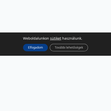
Weboldalunkon
sütiket
használunk.
Elfogadom
További lehetőségek
KÖZÖSSÉGI MÉDIA
Facebook
LinkedIn