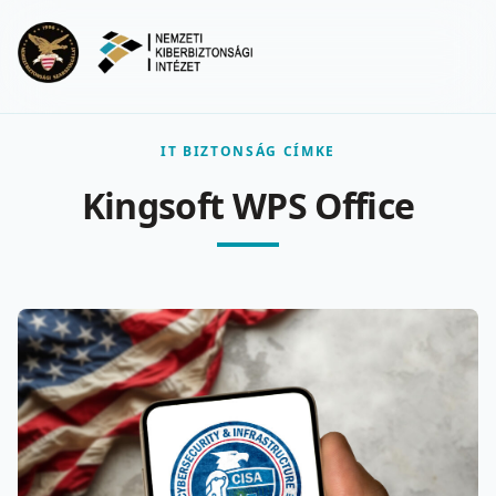
Ugrás a fő tartalomra
Menu
IT BIZTONSÁG CÍMKE
Kingsoft WPS Office