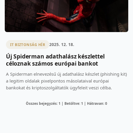
2025. 12. 18.
IT BIZTONSÁG HÍR
Új Spiderman adathalász készlettel
céloznak számos európai bankot
A Spiderman elnevezésű új adathalász készlet (phishing kit)
a legitim oldalak pixelpontos másolataival európai
bankokat és kriptoszolgáltatók ügyfeleit veszi célba.
Összes bejegyzés: 1 | Betöltve: 1 | Hátravan: 0