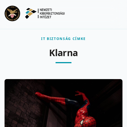
Ugrás a fő tartalomra
Menu
IT BIZTONSÁG CÍMKE
Klarna