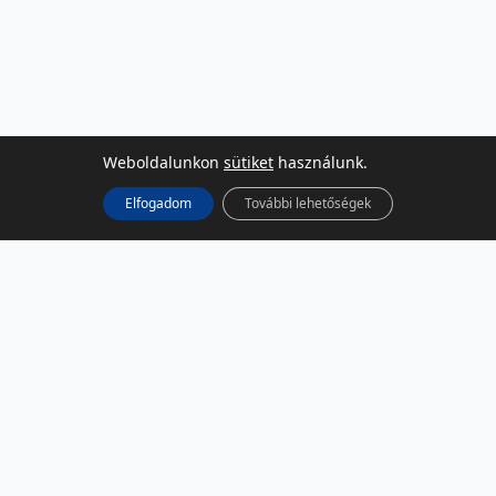
Weboldalunkon
sütiket
használunk.
Elfogadom
További lehetőségek
KÖZÖSSÉGI MÉDIA
Facebook
LinkedIn
Instagram