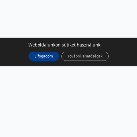
Weboldalunkon
sütiket
használunk.
Elfogadom
További lehetőségek
KÖZÖSSÉGI MÉDIA
Facebook
LinkedIn
Instagram