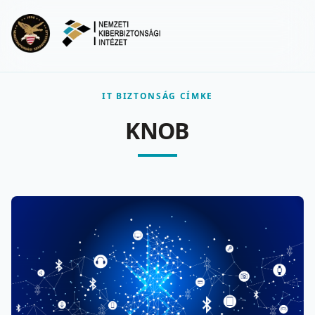
Ugrás a fő tartalomra
Menu
IT BIZTONSÁG CÍMKE
KNOB