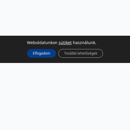
Weboldalunkon
sütiket
használunk.
Elfogadom
További lehetőségek
KÖZÖSSÉGI MÉDIA
Facebook
LinkedIn
Instagram