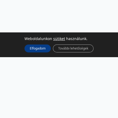
Weboldalunkon
sütiket
használunk.
Elfogadom
További lehetőségek
KÖZÖSSÉGI MÉDIA
Facebook
LinkedIn
Instagram