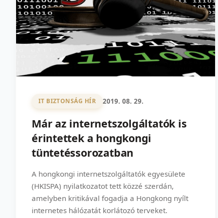
2019. 08. 29.
IT BIZTONSÁG HÍR
Már az internetszolgáltatók is
érintettek a hongkongi
tüntetéssorozatban
A hongkongi internetszolgáltatók egyesülete
(HKISPA) nyilatkozatot tett közzé szerdán,
amelyben kritikával fogadja a Hongkong nyílt
internetes hálózatát korlátozó terveket.