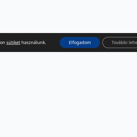
kon
sütiket
használunk.
Elfogadom
További leh
KÖZÖSSÉGI MÉDIA
Facebook
LinkedIn
Instagram
Podcast