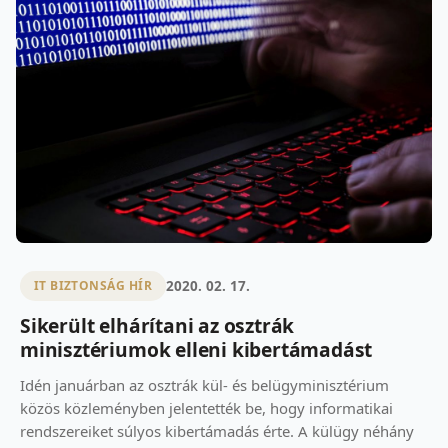
2020. 02. 17.
IT BIZTONSÁG HÍR
Sikerült elhárítani az osztrák
minisztériumok elleni kibertámadást
Idén januárban az osztrák kül- és belügyminisztérium
közös közleményben jelentették be, hogy informatikai
rendszereiket súlyos kibertámadás érte. A külügy néhány