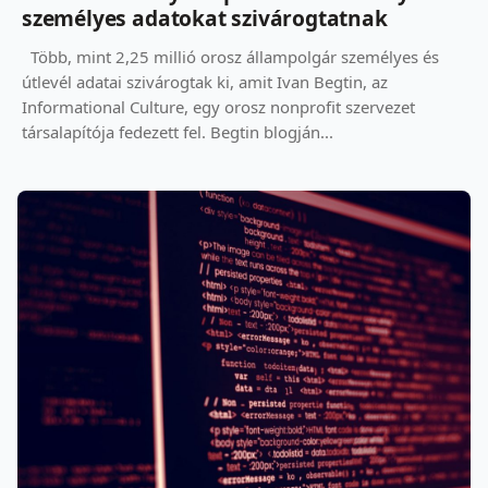
személyes adatokat szivárogtatnak
Több, mint 2,25 millió orosz állampolgár személyes és
útlevél adatai szivárogtak ki, amit Ivan Begtin, az
Informational Culture, egy orosz nonprofit szervezet
társalapítója fedezett fel. Begtin blogján...