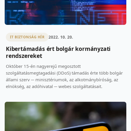
2022. 10. 20.
IT BIZTONSÁG HÍR
Kibertámadás ért bolgár kormányzati
rendszereket
Október 15-én nagyerejű megosztott
szolgáltatásmegtagadási (DDoS) támadás érte több bolgár
állami szerv ─ minisztériumok, az alkotmánybíróság, az
elnökség, az adóhivatal ─ webes szolgáltatásait.