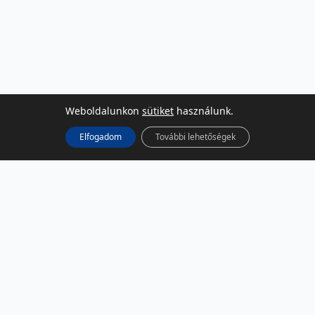
Weboldalunkon
sütiket
használunk.
Elfogadom
További lehetőségek
KÖZÖSSÉGI MÉDIA
Facebook
LinkedIn