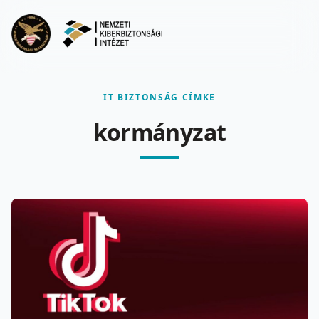
Ugrás a fő tartalomra
Menu
IT BIZTONSÁG CÍMKE
kormányzat