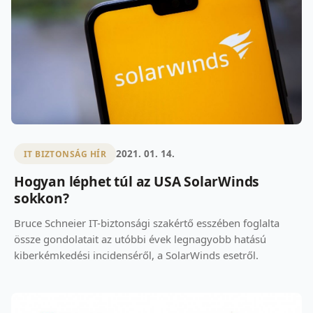
2021. 01. 14.
IT BIZTONSÁG HÍR
Hogyan léphet túl az USA SolarWinds
sokkon?
Bruce Schneier IT-biztonsági szakértő esszében foglalta
össze gondolatait az utóbbi évek legnagyobb hatású
kiberkémkedési incidenséről, a SolarWinds esetről.