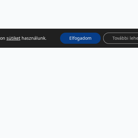
kon
sütiket
használunk.
Elfogadom
További leh
KÖZÖSSÉGI MÉDIA
Facebook
LinkedIn
Instagram
Podcast